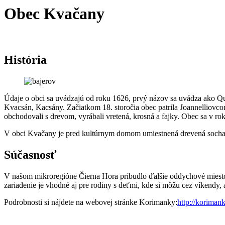
Obec Kvačany
História
Údaje o obci sa uvádzajú od roku 1626, prvý názov sa uvádza ako 
Kvacsán, Kacsány. Začiatkom 18. storočia obec patrila Joannelliov
obchodovali s drevom, vyrábali vretená, krosná a fajky. Obec sa v ro
V obci Kvačany je pred kultúrnym domom umiestnená drevená socha
Súčasnosť
V našom mikroregióne Čierna Hora pribudlo ďalšie oddychové miesto 
zariadenie je vhodné aj pre rodiny s deťmi, kde si môžu cez víkendy
Podrobnosti si nájdete na webovej stránke Korimanky:
http://korima