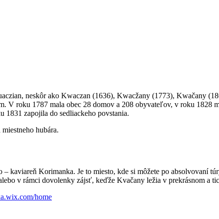
Quaczian, neskôr ako Kwaczan (1636), Kwacžany (1773), Kwačany (18
com. V roku 1787 mala obec 28 domov a 208 obyvateľov, v roku 1828 m
ku 1831 zapojila do sedliackeho povstania.
 miestneho hubára.
– kaviareň Korimanka. Je to miesto, kde si môžete po absolvovaní tú
, alebo v rámci dovolenky zájsť, keďže Kvačany ležia v prekrásnom a ti
nka.wix.com/home