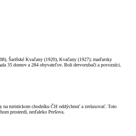
08), Šarišské Kvačany (1920), Kvačany (1927); maďarsky
ala 35 domov a 284 obyvateľov. Boli drevorubači a povozníci,
ry na turistickom chodníku ČH oddýchnuť a zrelaxovať. Toto
chom prostredí, neďaleko Prešova.