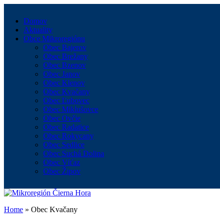
Domov
Aktuality
Obce Mikroregiónu
Obec Bajerov
Obec Brežany
Obec Bzenov
Obec Janov
Obec Klenov
Obec Kvačany
Obec Ľubovec
Obec Miklušovce
Obec Ovčie
Obec Radatice
Obec Rokycany
Obec Sedlice
Obec Suchá Dolina
Obec Víťaz
Obec Žipov
Home
»
Obec Kvačany