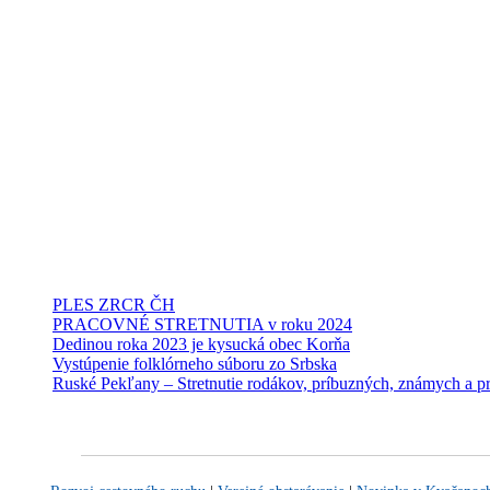
PLES ZRCR ČH
PRACOVNÉ STRETNUTIA v roku 2024
Dedinou roka 2023 je kysucká obec Korňa
Vystúpenie folklórneho súboru zo Srbska
Ruské Pekľany – Stretnutie rodákov, príbuzných, známych a pr