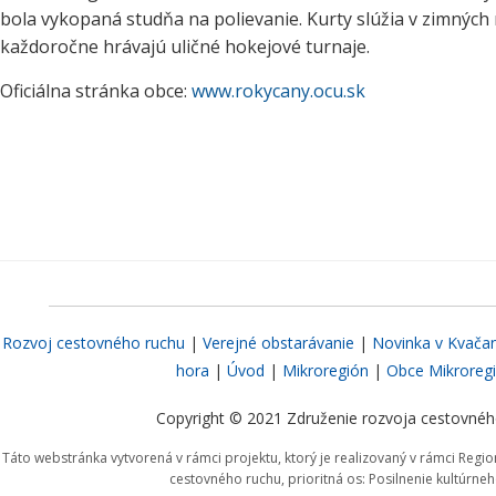
bola vykopaná studňa na polievanie. Kurty slúžia v zimnýc
každoročne hrávajú uličné hokejové turnaje.
Oficiálna stránka obce:
www.rokycany.ocu.sk
Rozvoj cestovného ruchu
|
Verejné obstarávanie
|
Novinka v Kvača
hora
|
Úvod
|
Mikroregión
|
Obce Mikroreg
Copyright © 2021 Združenie rozvoja cestovného
Táto webstránka vytvorená v rámci projektu, ktorý je realizovaný v rámci Reg
cestovného ruchu, prioritná os: Posilnenie kultúrne