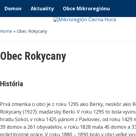
Domov
Aktuality
Obce Mikroregiónu
Home
»
Obec Rokycany
Obec Rokycany
História
Prvá zmienka o obci je z roku 1295 ako Berky, neskôr ako Ro
Rokycany (1927); maďarsky Berki. V roku 1295 to bola vyvin
hradu Sokol, v roku 1425 pánom z Pavloviec, od roku 1429 m
39 domov a 261 obyvateľov, v roku 1828 mala 45 domov a 333 o
príležitostné práce. V roku 1880 – 1890 bolo v obci veľké vy