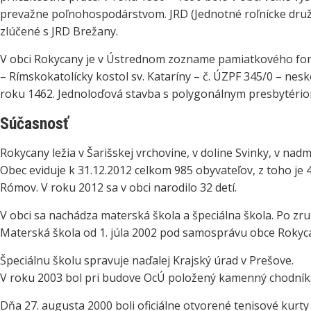
prevažne poľnohospodárstvom. JRD (Jednotné roľnícke družs
zlúčené s JRD Brežany.
V obci Rokycany je v Ústrednom zozname pamiatkového fon
– Rímskokatolícky kostol sv. Kataríny – č. ÚZPF 345/0 – ne
roku 1462. Jednoloďová stavba s polygonálnym presbytériom
Súčasnosť
Rokycany ležia v Šarišskej vrchovine, v doline Svinky, v nad
Obec eviduje k 31.12.2012 celkom 985 obyvateľov, z toho je 
Rómov. V roku 2012 sa v obci narodilo 32 detí.
V obci sa nachádza materská škola a špeciálna škola. Po zr
Materská škola od 1. júla 2002 pod samosprávu obce Rokyc
Špeciálnu školu spravuje naďalej Krajský úrad v Prešove.
V roku 2003 bol pri budove OcÚ položený kamenný chodník
Dňa 27. augusta 2000 boli oficiálne otvorené tenisové kurt