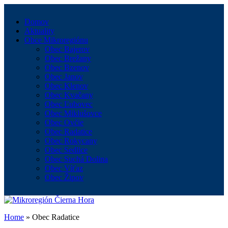
Domov
Aktuality
Obce Mikroregiónu
Obec Bajerov
Obec Brežany
Obec Bzenov
Obec Janov
Obec Klenov
Obec Kvačany
Obec Ľubovec
Obec Miklušovce
Obec Ovčie
Obec Radatice
Obec Rokycany
Obec Sedlice
Obec Suchá Dolina
Obec Víťaz
Obec Žipov
Home
»
Obec Radatice