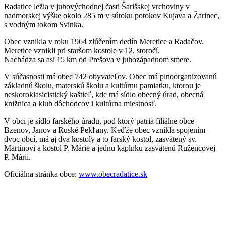
Radatice ležia v juhovýchodnej časti Šarišskej vrchoviny v
nadmorskej výške okolo 285 m v sútoku potokov Kujava a Žarinec,
s vodným tokom Svinka.
Obec vznikla v roku 1964 zlúčením dedín Meretice a Radačov.
Meretice vznikli pri staršom kostole v 12. storočí.
Nachádza sa asi 15 km od Prešova v juhozápadnom smere.
V súčasnosti má obec 742 obyvateľov. Obec má plnoorganizovanú
základnú školu, materskú školu a kultúrnu pamiatku, ktorou je
neskoroklasicistický kaštieľ, kde má sídlo obecný úrad, obecná
knižnica a klub dôchodcov i kultúrna miestnosť.
V obci je sídlo farského úradu, pod ktorý patria filiálne obce
Bzenov, Janov a Ruské Pekľany. Keďže obec vznikla spojením
dvoc obcí, má aj dva kostoly a to farský kostol, zasvätený sv.
Martinovi a kostol P. Márie a jednu kaplnku zasvätenú Ružencovej
P. Márii.
Oficiálna stránka obce:
www.obecradatice.sk