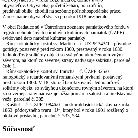
obyvateľov. Obyvatelia, početní želiari, boli roľníci,
predávali obilie, chodili na sezónne poľnohospodárske práce.
Zamestnanie obyvateľstva sa po roku 1918 nezmenilo.
V obci Radatice sú v Ústrednom zozname pamiatkového fondu v
registri nehnuteľných národných kultúrnych pamiatok (ÚZPF)
evidované tieto národné kultúrne pamiatky:
– Rímskokatolícky kostol sv. Martina – č. ÚZPF 343/0 – pôvodne
gotický, postavený pred rokom 1300, prestavaný v roku 1630.
Jednoloďový solitérny objekt so svätyňou ukončenou rovným
záverom, na ktorú zo severnej strany nadväzuje sakristia, parcelné
číslo 1.
– Rímskokatolícky kostol sv. Imricha – č. ÚZPF 325/0 –
ranogotický s retardovanými románskymi prvkami, postavený
pred rokom 1300. V 18. storočí barokizovaný. Jednoloďový
solitérny objekt, so svätyňou ukončenou rovným záverom, na ktorú
zo severnej strany nadväzuje užšia primárna sakristia a predstavaná
veža, parcelné č. 385.
– Kaštieľ – č. ÚZPF 10846/0 – neskoroklasicistická stavba z roku
1863, pôdorysného tvaru „U“, ktorý bol v roku 1901 rozšírený o
blokovú prístavbu, parcelné č. 533, 534.
Súčasnosť