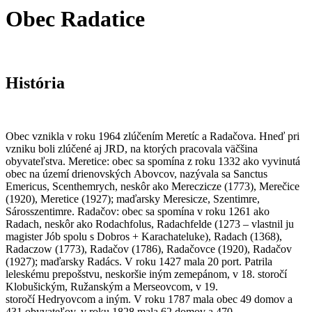
Obec Radatice
História
Obec vznikla v roku 1964 zlúčením Meretíc a Radačova. Hneď pri
vzniku boli zlúčené aj JRD, na ktorých pracovala väčšina
obyvateľstva. Meretice: obec sa spomína z roku 1332 ako vyvinutá
obec na území drienovských Abovcov, nazývala sa Sanctus
Emericus, Scenthemrych, neskôr ako Mereczicze (1773), Merečice
(1920), Meretice (1927); maďarsky Meresicze, Szentimre,
Sárosszentimre. Radačov: obec sa spomína v roku 1261 ako
Radach, neskôr ako Rodachfolus, Radachfelde (1273 – vlastnil ju
magister Jób spolu s Dobros + Karachateluke), Radach (1368),
Radaczow (1773), Radačov (1786), Radačovce (1920), Radačov
(1927); maďarsky Radács. V roku 1427 mala 20 port. Patrila
leleskému prepošstvu, neskoršie iným zemepánom, v 18. storočí
Klobušickým, Ružanským a Merseovcom, v 19.
storočí Hedryovcom a iným. V roku 1787 mala obec 49 domov a
431 obyvateľov, v roku 1828 mala 62 domov a 470