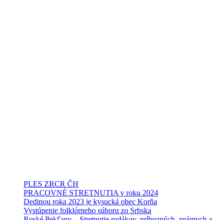
PLES ZRCR ČH
PRACOVNÉ STRETNUTIA v roku 2024
Dedinou roka 2023 je kysucká obec Korňa
Vystúpenie folklórneho súboru zo Srbska
Ruské Pekľany – Stretnutie rodákov, príbuzných, známych a