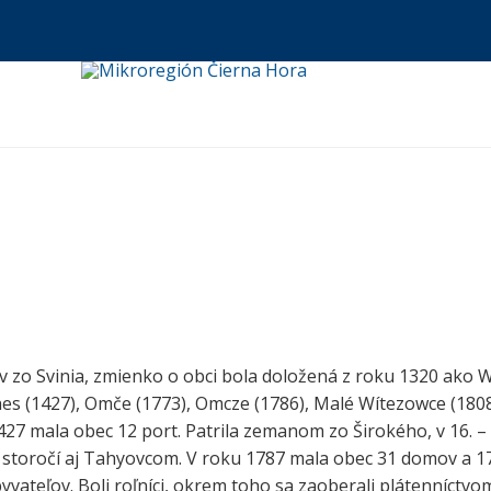
u
 zo Svinia, zmienko o obci bola doložená z roku 1320 ako 
es (1427), Omče (1773), Omcze (1786), Malé Wítezowce (1808
1427 mala obec 12 port. Patrila zemanom zo Širokého, v 16. – 
. storočí aj Tahyovcom. V roku 1787 mala obec 31 domov a 1
vateľov. Boli roľníci, okrem toho sa zaoberali plátenníctvo