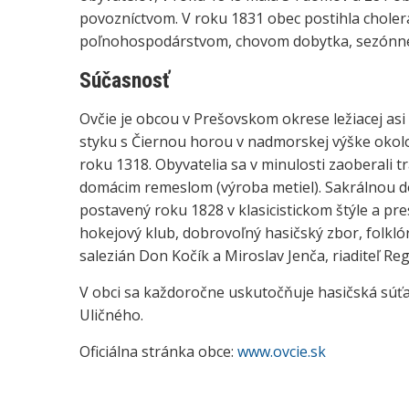
povozníctvom. V roku 1831 obec postihla cholera
poľnohospodárstvom, chovom dobytka, sezónne p
Súčasnosť
Ovčie je obcou v Prešovskom okrese ležiacej asi
styku s Čiernou horou v nadmorskej výške okol
roku 1318. Obyvatelia sa v minulosti zaoberali
domácim remeslom (výroba metiel). Sakrálnou do
postavený roku 1828 v klasicistickom štýle a pr
hokejový klub, dobrovoľný hasičský zbor, folkl
salezián Don Kočík a Miroslav Jenča, riaditeľ Re
V obci sa každoročne uskutočňuje hasičská súťa
Uličného.
Oficiálna stránka obce:
www.ovcie.sk