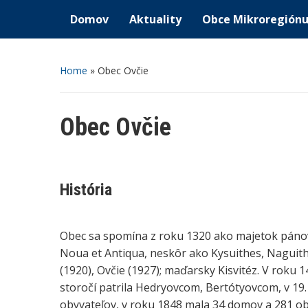
Domov
Aktuality
Obce Mikroregión
Home
»
Obec Ovčie
Obec Ovčie
História
Obec sa spomína z roku 1320 ako majetok pánov
Noua et Antiqua, neskôr ako Kysuithes, Naguith
(1920), Ovčie (1927); maďarsky Kisvitéz. V roku 
storočí patrila Hedryovcom, Bertótyovcom, v 19
obyvateľov, v roku 1848 mala 34 domov a 281 oby