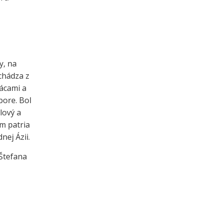
y, na
chádza z
ácami a
bore. Bol
lový a
m patria
nej Ázii.
 Štefana