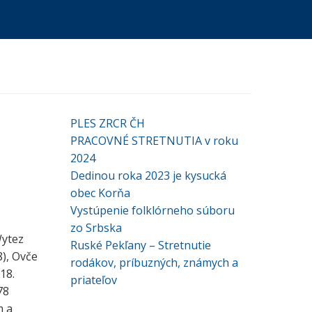
PLES ZRCR ČH
PRACOVNÉ STRETNUTIA v roku
2024
Dedinou roka 2023 je kysucká
obec Korňa
Vystúpenie folklórneho súboru
zo Srbska
Wytez
Ruské Pekľany – Stretnutie
), Ovče
rodákov, príbuzných, známych a
18.
priateľov
78
m a