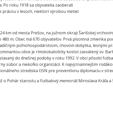
. Po roku 1918 sa obyvatelia zaoberali
rácou v lesoch, niektorí výrobou metiel.
 24 km od mesta Prešov, na južnom okraji Šarišskej vrchovin
o 480 m. Obec má 670 obyvateľov. Prvá písomná zmienka po
 tradičným poľnohospodárstvom, chovom dobytka, lesnými pr
minantou obce je rímskokatolícky kostol zasvätený sv. Bar
estavaný do dnešnej podoby v roku 1992. V obci pôsobí futba
órny súbor a niekoľko organizácií. K najvýznamnejším rodáko
gionálneho strediska OSN pre preventívnu diplomaciu v stred
ž o Pohár starostu a Futbalový memoriál Miroslava Kráľa a