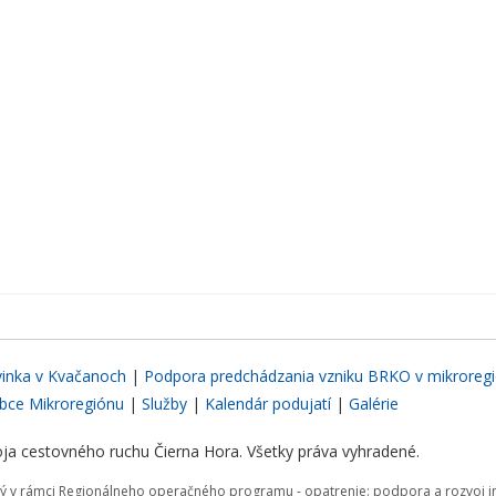
inka v Kvačanoch
|
Podpora predchádzania vzniku BRKO v mikroregi
bce Mikroregiónu
|
Služby
|
Kalendár podujatí
|
Galérie
ja cestovného ruchu Čierna Hora. Všetky práva vyhradené.
aný v rámci Regionálneho operačného programu - opatrenie: podpora a rozvoj in