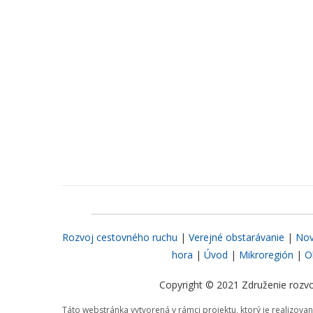
Rozvoj cestovného ruchu
|
Verejné obstarávanie
|
Nov
hora
|
Úvod
|
Mikroregión
|
O
Copyright © 2021 Združenie rozvo
Táto webstránka vytvorená v rámci projektu, ktorý je realizov