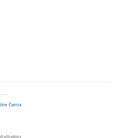
óne Čierna
fraštruktúry