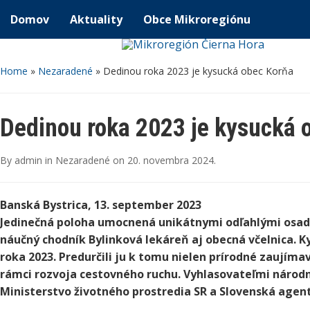
Domov
Aktuality
Obce Mikroregiónu
Home
»
Nezaradené
»
Dedinou roka 2023 je kysucká obec Korňa
Dedinou roka 2023 je kysucká 
By
admin
in
Nezaradené
on
20. novembra 2024
.
Banská Bystrica, 13. september 2023
Jedinečná poloha umocnená unikátnymi odľahlými osad
náučný chodník Bylinková lekáreň aj obecná včelnica. 
roka 2023. Predurčili ju k tomu nielen prírodné zaujímavo
rámci rozvoja cestovného ruchu. Vyhlasovateľmi národn
Ministerstvo životného prostredia SR a Slovenská agent