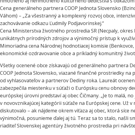
hmotného aj nehmotného kultúrneho dedičstva s odkazom 
Cena generálneho partnera COOP Jednota Slovensko (Bzinc
Váhom) – „Za všestranný a komplexný rozvoj obce, intenzív
zachovávanie odkazu Ľudmily Podjavorinskej.“
Cena Ministerstva životného prostredia SR (Necpaly, okres M
unikátnych prírodných zdrojov a výnimočný prístup k využív
Mimoriadna cena Národnej hodnotiacej komisie (Benkovce,
ekonomické ozdravovanie obce a príkladný komunitný život 
Všetky ocenené obce získavajú od generálneho partnera De
COOP Jednota Slovensko, viazané finančné prostriedky na pr
od vyhlasovateľov a partnerov Dediny roka. Laureát oceneni
zabezpečila miestenku v súťaži o Európsku cenu obnovy ded
európskej úrovni predstaví aj obec Čičmany. „Je to malá, no
v novovznikajúcej kategórii súťaže na Európskej cene. Už v 
diskutovalo – ak nájdeme okrem víťaza aj obec, ktorá síce
výnimočná, posunieme ďalej aj tú. Teraz sa to stalo, našli s
riaditeľ Slovenskej agentúry životného prostredia pri návšt