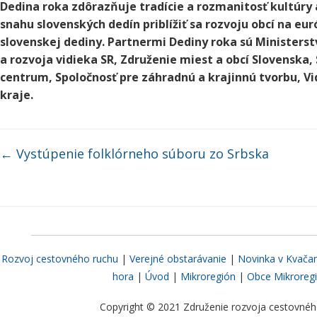
Dedina roka zdôrazňuje tradície a rozmanitosť kultúry 
snahu slovenských dedín priblížiť sa rozvoju obcí na eu
slovenskej dediny. Partnermi Dediny roka sú Ministers
a rozvoja vidieka SR, Združenie miest a obcí Slovenska
centrum, Spoločnosť pre záhradnú a krajinnú tvorbu, 
kraje.
←
Vystúpenie folklórneho súboru zo Srbska
Rozvoj cestovného ruchu
|
Verejné obstarávanie
|
Novinka v Kvača
hora
|
Úvod
|
Mikroregión
|
Obce Mikroreg
Copyright © 2021 Združenie rozvoja cestovného