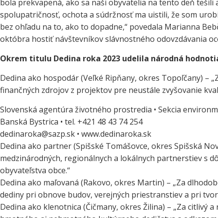
bola prekvapená, ako sa naši obyvatelia na tento deň tešili a
spolupatričnosť, ochota a súdržnosť ma uistili, že som urobi
bez ohľadu na to, ako to dopadne,“ povedala Marianna Bebč
októbra hostiť návštevníkov slávnostného odovzdávania oc
Okrem titulu Dedina roka 2023 udelila národná hodnoti
Dedina ako hospodár (Veľké Ripňany, okres Topoľčany) – „Z
finančných zdrojov z projektov pre neustále zvyšovanie kval
Slovenská agentúra životného prostredia • Sekcia environm
Banská Bystrica • tel. +421 48 43 74 254
dedinaroka@sazp.sk • www.dedinaroka.sk
Dedina ako partner (Spišské Tomášovce, okres Spišská Nová
medzinárodných, regionálnych a lokálnych partnerstiev s 
obyvateľstva obce.“
Dedina ako maľovaná (Rakovo, okres Martin) – „Za dlhodo
dediny pri obnove budov, verejných priestranstiev a pri tvo
Dedina ako klenotnica (Čičmany, okres Žilina) – „Za citlivý 