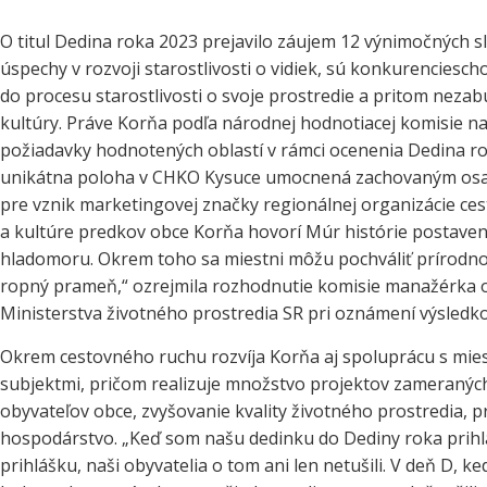
O titul Dedina roka 2023 prejavilo záujem 12 výnimočných s
úspechy v rozvoji starostlivosti o vidiek, sú konkurenciesc
do procesu starostlivosti o svoje prostredie a pritom nezab
kultúry. Práve Korňa podľa národnej hodnotiacej komisie na
požiadavky hodnotených oblastí v rámci ocenenia Dedina roka
unikátna poloha v CHKO Kysuce umocnená zachovaným osad
pre vznik marketingovej značky regionálnej organizácie ces
a kultúre predkov obce Korňa hovorí Múr histórie postavený 
hladomoru. Okrem toho sa miestni môžu pochváliť prírodno
ropný prameň,“ ozrejmila rozhodnutie komisie manažérka 
Ministerstva životného prostredia SR pri oznámení výsledk
Okrem cestovného ruchu rozvíja Korňa aj spoluprácu s mie
subjektmi, pričom realizuje množstvo projektov zameraných
obyvateľov obce, zvyšovanie kvality životného prostredia, p
hospodárstvo. „Keď som našu dedinku do Dediny roka prihlás
prihlášku, naši obyvatelia o tom ani len netušili. V deň D, k