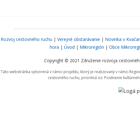
Rozvoj cestovného ruchu
|
Verejné obstarávanie
|
Novinka v Kvača
hora
|
Úvod
|
Mikroregión
|
Obce Mikroreg
Copyright © 2021 Združenie rozvoja cestovného
Táto webstránka vytvorená v rámci projektu, ktorý je realizovaný v rámci Reg
cestovného ruchu, prioritná os: Posilnenie kultúrne