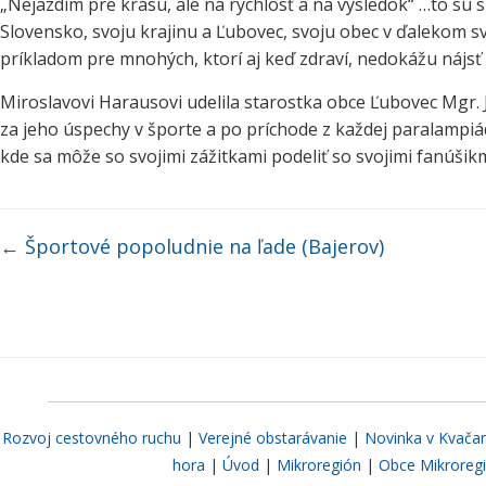
„Nejazdím pre krásu, ale na rýchlosť a na výsledok“ …to sú 
Slovensko, svoju krajinu a Ľubovec, svoju obec v ďalekom sv
príkladom pre mnohých, ktorí aj keď zdraví, nedokážu nájsť 
Miroslavovi Harausovi udelila starostka obce Ľubovec Mgr.
za jeho úspechy v športe a po príchode z každej paralampiá
kde sa môže so svojimi zážitkami podeliť so svojimi fanúšik
←
Športové popoludnie na ľade (Bajerov)
Rozvoj cestovného ruchu
|
Verejné obstarávanie
|
Novinka v Kvača
hora
|
Úvod
|
Mikroregión
|
Obce Mikroreg