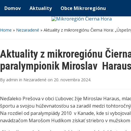
Domov
Aktuality
Obce Mikroregiónu
Home
»
Nezaradené
»
Aktuality z mikroregiónu Čierna Hora: „Úspeš
Aktuality z mikroregiónu Čiern
paralympionik Miroslav Haraus
By
admin
in
Nezaradené
on
20. novembra 2024
.
Neďaleko Prešova v obci Ľubovec žije Miroslav Haraus, mlad
športu a svojou húževnatosťou sa zaradil medzi tohtoročnýc
Na rozdiel od paralympiády 2010 v Kanade, kde si vybojova
navádzačom Marošom Hudíkom získať striebro v mužskom zj