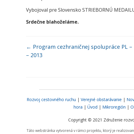
Vybojoval pre Slovensko STRIEBORNÚ MEDAILU, č
Srdečne blahoželáme.
←
Program cezhraničnej spolupráce PL –
– 2013
Rozvoj cestovného ruchu
|
Verejné obstarávanie
|
Nov
hora
|
Úvod
|
Mikroregión
|
O
Copyright © 2021 Združenie rozvo
Táto webstránka vytvorená v rámci projektu, ktorý je realizov