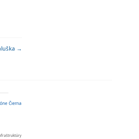
aluška
→
óne Čierna
fraštruktúry