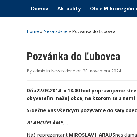
Domov
Aktuality
Obce Mikroregión
Home
»
Nezaradené
»
Pozvánka do Ľubovca
Pozvánka do Ľubovca
By
admin
in
Nezaradené
on
20. novembra 2024
.
Dňa
22.03.2014 o 18.00 hod.
pripravujeme str
obyvateľmi našej obce, na ktorom sa s nami p
Srdečne Vás všetkých pozývame do sály obe
BLAHOŽELÁME….
Náš reprezentant
MIROSLAV HARAUS
nesklamal