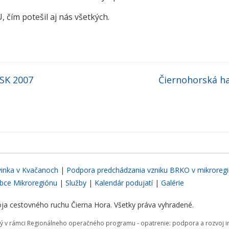
ím potešil aj nás všetkých.
 SK 2007
Čiernohorská h
inka v Kvačanoch
|
Podpora predchádzania vzniku BRKO v mikroregi
bce Mikroregiónu
|
Služby
|
Kalendár podujatí
|
Galérie
ja cestovného ruchu Čierna Hora. Všetky práva vyhradené.
aný v rámci Regionálneho operačného programu - opatrenie: podpora a rozvoj in