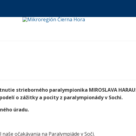
u
etnutie strieborného paralympionika MIROSLAVA HARAU
odelí o zážitky a pocity z paralympionády v Sochi.
cného úradu.
 naše očakávania na Paralympiáde v Soči.